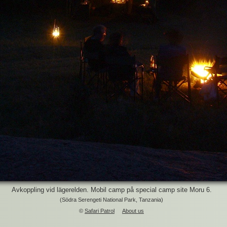
Avkoppling vid lägerelden. Mobil camp på special camp site Moru 6.
(Södra Serengeti National Park, Tanzania)
©
Safari Patrol
About us