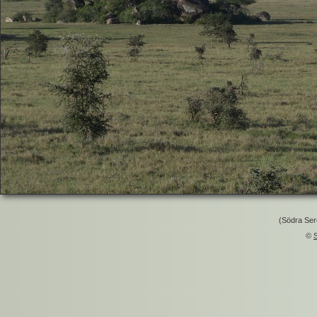
(Södra Ser
©
S