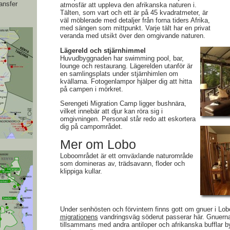
ansfer
atmosfär att uppleva den afrikanska naturen i.
Tälten, som vart och ett är på 45 kvadratmeter, är
väl möblerade med detaljer från forna tiders Afrika,
med sängen som mittpunkt. Varje tält har en privat
veranda med utsikt över den omgivande naturen.
Lägereld och stjärnhimmel
Huvudbyggnaden har swimming pool, bar,
lounge och restaurang. Lägerelden utanför är
en samlingsplats under stjärnhimlen om
kvällarna. Fotogenlampor hjälper dig att hitta
på campen i mörkret.
Serengeti Migration Camp ligger bushnära,
vilket innebär att djur kan röra sig i
omgivningen. Personal står redo att eskortera
dig på campområdet.
Mer om Lobo
Loboområdet är ett omväxlande naturområde
som domineras av, trädsavann, floder och
klippiga kullar.
Under senhösten och förvintern finns gott om gnuer i Lo
migrationens
vandringsväg söderut passerar här. Gnuerna
tillsammans med andra antiloper och afrikanska bufflar by