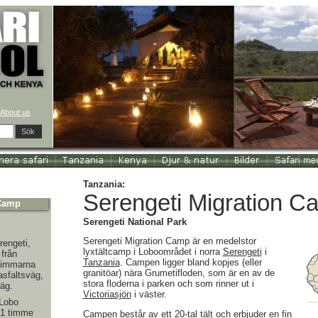
About us
Sök
Tanzania:
Serengeti Migration C
 Camp
Serengeti National Park
Serengeti Migration Camp är en medelstor
rengeti,
lyxtältcamp i Loboområdet i norra
Serengeti
i
 från
Tanzania
. Campen ligger bland kopjes (eller
 timmarna
granitöar) nära Grumetifloden, som är en av de
asfaltsväg,
stora floderna i parken och som rinner ut i
äg.
Victoriasjön
i väster.
 Lobo
a 1 timme
Campen består av ett 20-tal tält och erbjuder en fin