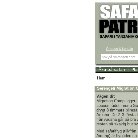
Om oss & kontakt
Hem
Serengeti Migration
Vägen dit
Migration Camp ligger i
Loboområdet i norra Se
drygt 8 timmars bilresa
Arusha. De 2–3 första
från Arusha går på bra 
resten på skakig bushv
Med safariflyg (till/från
Airstrip) är flygtiden c