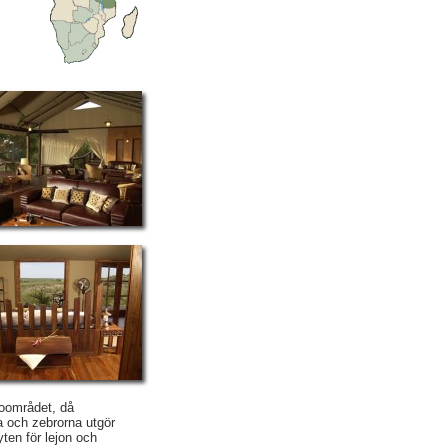
boområdet, då
 och zebrorna utgör
ten för lejon och