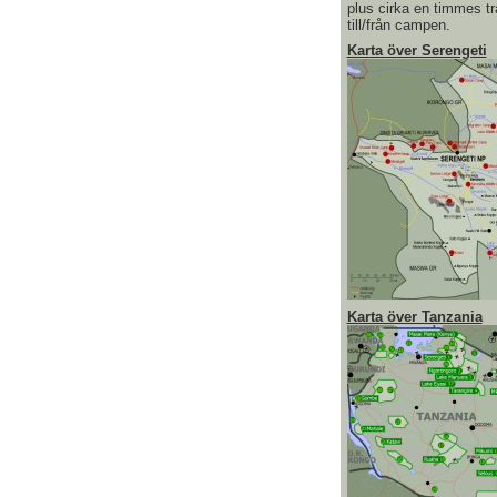
plus cirka en timmes tr
till/från campen.
Karta över Serengeti
Karta över Tanzania