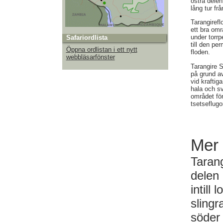
östra delen
lång tur fr
Tarangiref
ett bra omr
under torrp
Safariordlista
till den pe
Öppna ordlistan i ett nytt
floden.
webbläsarfönster
Tarangire 
på grund av
vid kraftig
hala och sv
området fö
tsetseflugo
Mer 
Tarang
delen 
intill
slingr
söder 