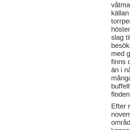
våtma
källan
torrp
hösten
slag t
besök
med gn
finns 
än i n
många 
buffel
floden
Efter 
novemb
område