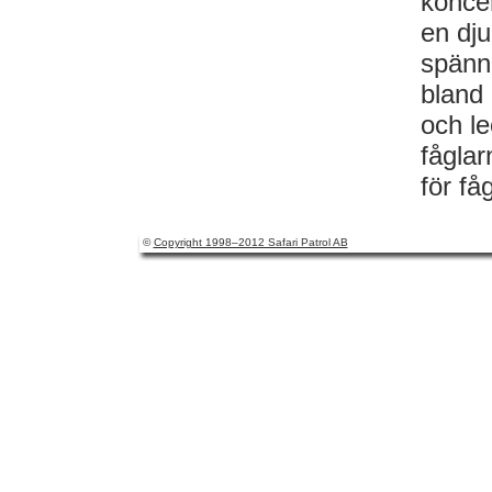
koncen
en dju
spänn
bland 
och le
fåglar
för få
©
Copyright 1998–2012 Safari Patrol AB