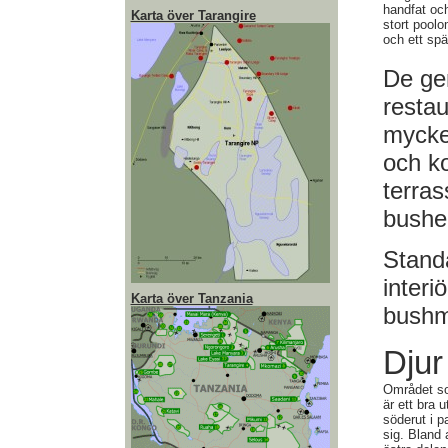
handfat och
Karta över Tarangire
stort pool
och ett sp
De ge
restau
mycke
och ko
terras
bushe
Stand
interi
Karta över Tanzania
bushm
Djur
Området so
är ett bra u
söderut i pa
sig. Bland 