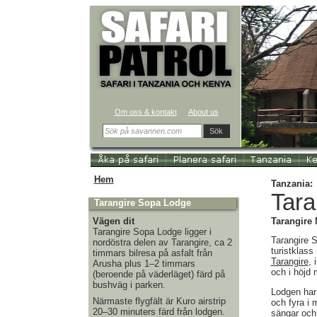
Om oss & kontakt
About us
Sök
Hem
Tanzania:
Tara
Tarangire Sopa Lodge
Vägen dit
Tarangire 
Tarangire Sopa Lodge ligger i
Tarangire 
nordöstra delen av Tarangire, ca 2
turistklass
timmars bilresa på asfalt från
Tarangire
, 
Arusha plus 1–2 timmars
och i höjd 
(beroende på väderläget) färd på
bushväg i parken.
Lodgen har 
Närmaste flygfält är Kuro airstrip
och fyra i
20–30 minuters färd från lodgen.
sängar och